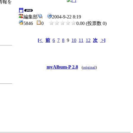
情報を
門
編集部
2004-9-22 8:19
5846
0
0.00 (投票数 0)
[<
前
6
7
8
9
10
11
12
次
>]
myAlbum-P 2.8
(
original
)