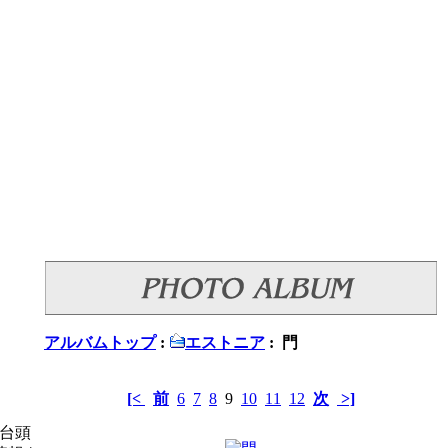
アルバムトップ
:
エストニア
: 門
[<
前
6
7
8
9
10
11
12
次
>]
て台頭