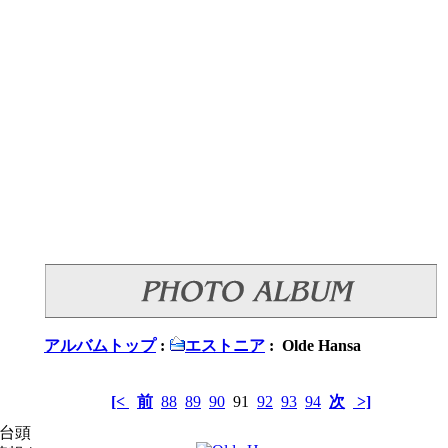
アルバムトップ
:
エストニア
: Olde Hansa
[<
前
88
89
90
91
92
93
94
次
>]
て台頭