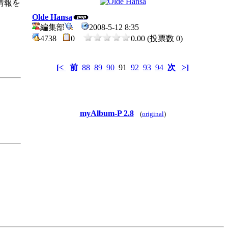
情報を
Olde Hansa
編集部
2008-5-12 8:35
4738
0
0.00 (投票数 0)
[<
前
88
89
90
91
92
93
94
次
>]
myAlbum-P 2.8
(
original
)