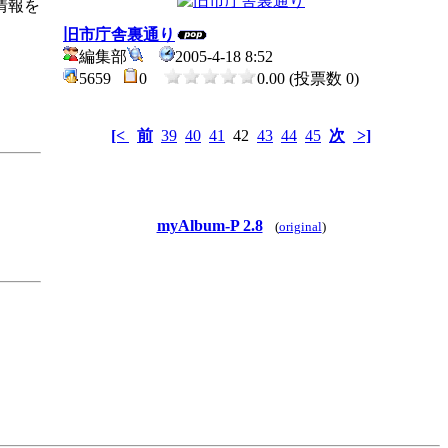
情報を
旧市庁舎裏通り
編集部
2005-4-18 8:52
5659
0
0.00 (投票数 0)
[<
前
39
40
41
42
43
44
45
次
>]
myAlbum-P 2.8
(
original
)