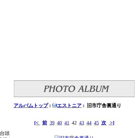
アルバムトップ
:
エストニア
: 旧市庁舎裏通り
[<
前
39
40
41
42
43
44
45
次
>]
て台頭