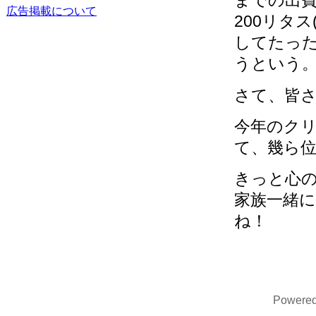
までの出費に
広告掲載について
200リタス
してたったの
うという
さて、皆
今年のク
て、幾ら
きっと心
家族一緒
ね！
Powere