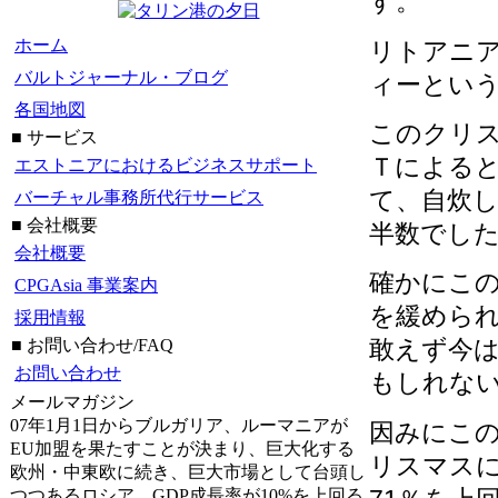
す。
ホーム
リトアニ
バルトジャーナル・ブログ
ィーとい
各国地図
このクリ
■ サービス
Ｔによる
エストニアにおけるビジネスサポート
て、自炊
バーチャル事務所代行サービス
■ 会社概要
半数でし
会社概要
確かにこ
CPGAsia 事業案内
を緩めら
採用情報
敢えず今
■ お問い合わせ/FAQ
お問い合わせ
もしれな
メールマガジン
07年1月1日からブルガリア、ルーマニアが
因みにこの
EU加盟を果たすことが決まり、巨大化する
リスマス
欧州・中東欧に続き、巨大市場として台頭し
つつあるロシア、GDP成長率が10%を上回る