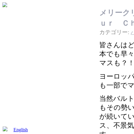
メリーク
ｕｒ Ｃ
カテゴリー:
皆さんは
本でも早
マスも？
ヨーロッ
も一部でマ
当然バル
もその勢
が続いて
ス、不景
English