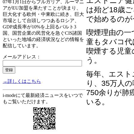
エストニア健
07年1月1日からブルガリア、ルーマニ
アがEU加盟を果たすことが決まり、
は殆ど18歳
巨大化する欧州・中東欧に続き、巨大
で始めるのが
市場として台頭しつつあるロシア、
GDP成長率が10%を上回るバルト3
喫煙理由の一
国、国営企業の民営化を急ぐCIS諸国
といった地域の経済状況などの情報を
童もタバコ代
配信しています。
喫煙する児童
メールアドレス：
う。
毎年、エスト
→詳しくはこちら
り、35万人
750余りが
i-modeにて最新経済ニュースをいつで
いる。
もご覧いただけます。