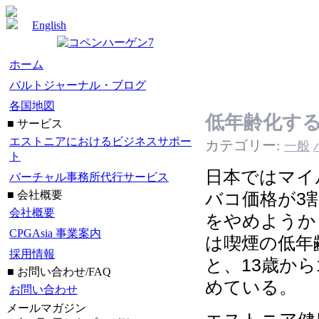
English
ホーム
バルトジャーナル・ブログ
各国地図
低年齢化す
■ サービス
エストニアにおけるビジネスサポー
カテゴリー:
一般
ト
日本ではマイル
バーチャル事務所代行サービス
■ 会社概要
バコ価格が3
会社概要
をやめようか
CPGAsia 事業案内
は喫煙の低年
採用情報
と、13歳から
■ お問い合わせ/FAQ
めている。
お問い合わせ
メールマガジン