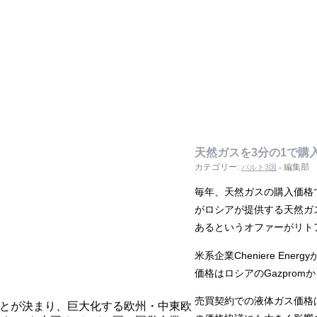
天然ガスを3分の1で購
カテゴリー:
- 編集部
バルト3国
毎年、天然ガスの購入価格
がロシアが提供する天然ガ
あるというオファーがリト
米系企業Cheniere Ene
価格はロシアのGazpro
売買契約での液体ガス価格は
ことが決まり、巨大化する欧州・中東欧