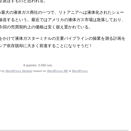
を及ぼすものと思われる。
yはアメリカ最大の液体ガス商社の一つで、リトアニアへは液体化されたシェー
輸送するという。最近ではアメリカの液体ガス市場は急落しており、
今回の売買契約上の価格は安く据え置かれている。
をかけて液体ガスターミナルの主要パイプラインの操業を測る計画を
シア依存脱却に大きく前進することになりそうだ！
8 queries. 0.060 sec.
d by
WordPress Module
based on
WordPress ME
&
WordPress