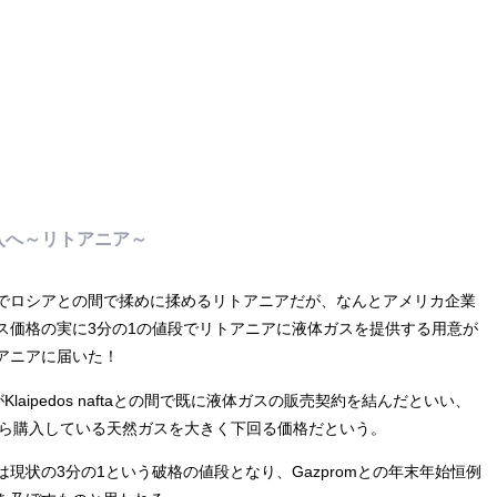
入へ～リトアニア～
でロシアとの間で揉めに揉めるリトアニアだが、なんとアメリカ企業
ス価格の実に3分の1の値段でリトアニアに液体ガスを提供する用意が
アニアに届いた！
rgyがKlaipedos naftaとの間で既に液体ガスの販売契約を結んだといい、
mから購入している天然ガスを大きく下回る価格だという。
現状の3分の1という破格の値段となり、Gazpromとの年末年始恒例