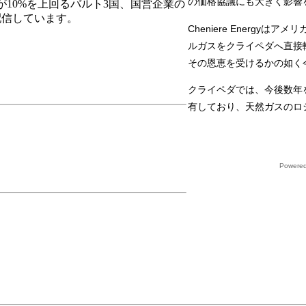
の価格協議にも大きく影響
10%を上回るバルト3国、国営企業の
配信しています。
Cheniere Energ
ルガスをクライペダへ直接
その恩恵を受けるかの如く
クライペダでは、今後数年
有しており、天然ガスのロ
Powere