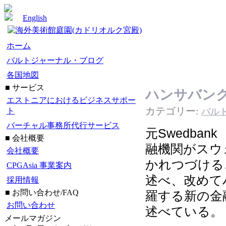
English
ホーム
バルトジャーナル・ブログ
各国地図
■ サービス
ハンサバン
エストニアにおけるビジネスサポー
カテゴリー:
バル
ト
バーチャル事務所代行サービス
元Swedbank
■ 会社概要
融機関がスウ
会社概要
かれつづける
CPGAsia 事業案内
述べ、改めて
採用情報
■ お問い合わせ/FAQ
羅する新の金
お問い合わせ
述べている。
メールマガジン