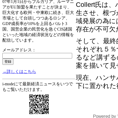
07年1月1日からブルガリア、ルーマニ
Collert
アがEU加盟を果たすことが決まり、
生させ、根づ
巨大化する欧州・中東欧に続き、巨大
市場として台頭しつつあるロシア、
域発展の為に
GDP成長率が10%を上回るバルト3
存在が不可欠
国、国営企業の民営化を急ぐCIS諸国
といった地域の経済状況などの情報を
そして、最終
配信しています。
それぞれ５％
メールアドレス：
るなど講ずる
案を描いて見
→詳しくはこちら
現在、ハンサバ
i-modeにて最新経済ニュースをいつで
下に置かれた後
もご覧いただけます。
Powered by