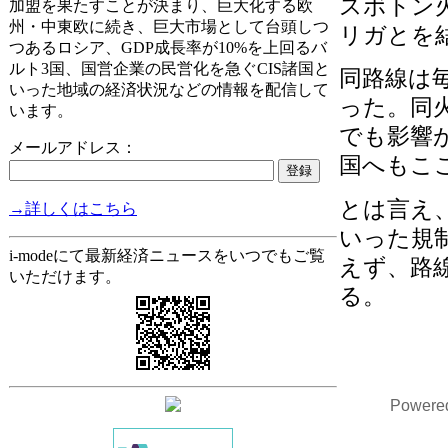
スボトン
加盟を果たすことが決まり、巨大化する欧
州・中東欧に続き、巨大市場として台頭しつ
リガとを
つあるロシア、GDP成長率が10%を上回るバ
ルト3国、国営企業の民営化を急ぐCIS諸国と
同路線は
いった地域の経済状況などの情報を配信して
った。同
います。
でも影響
メールアドレス：
国へもこ
とは言え
→詳しくはこちら
いった規
i-modeにて最新経済ニュースをいつでもご覧
えず、路
いただけます。
る。
Powere