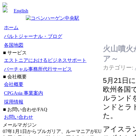
English
ホーム
バルトジャーナル・ブログ
各国地図
火山噴火
■ サービス
ア～
エストニアにおけるビジネスサポート
カテゴリー:
バーチャル事務所代行サービス
■ 会社概要
5月21
会社概要
欧州各国
CPGAsia 事業案内
ルランド
採用情報
ンドとラ
■ お問い合わせ/FAQ
た。
お問い合わせ
メールマガジン
アイスラ
07年1月1日からブルガリア、ルーマニアがEU